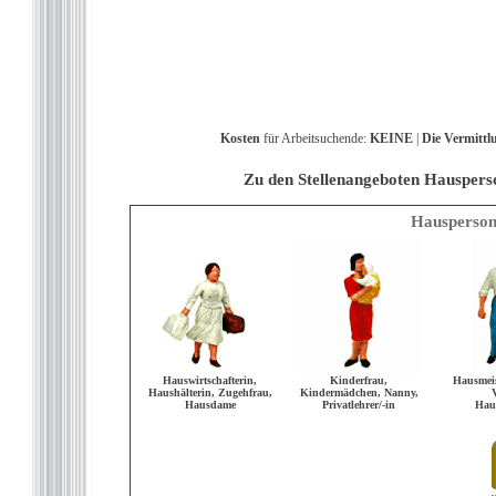
Kosten
für Arbeitsuchende:
KEINE
|
Die
Vermittl
Zu den Stellenangeboten Hauspersona
Hauspersona
Hauswirtschafterin,
Kinderfrau,
Hausmeis
Haushälterin, Zugehfrau,
Kindermädchen, Nanny,
Hausdame
Privatlehrer/-in
Haus