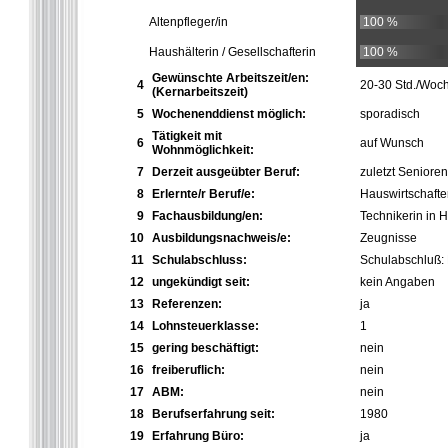
Altenpfleger/in
100 %
Haushälterin / Gesellschafterin
100 %
Gewünschte Arbeitszeit/en:
4
20-30 Std./Woch
(Kernarbeitszeit)
5
Wochenenddienst möglich:
sporadisch
Tätigkeit mit
6
auf Wunsch
Wohnmöglichkeit:
7
Derzeit ausgeübter Beruf:
zuletzt Seniore
8
Erlernte/r Beruf/e:
Hauswirtschafte
9
Fachausbildung/en:
Technikerin in 
10
Ausbildungsnachweis/e:
Zeugnisse
11
Schulabschluss:
Schulabschluß:
12
ungekündigt seit:
kein Angaben
13
Referenzen:
ja
14
Lohnsteuerklasse:
1
15
gering beschäftigt:
nein
16
freiberuflich:
nein
17
ABM:
nein
18
Berufserfahrung seit:
1980
19
Erfahrung Büro:
ja