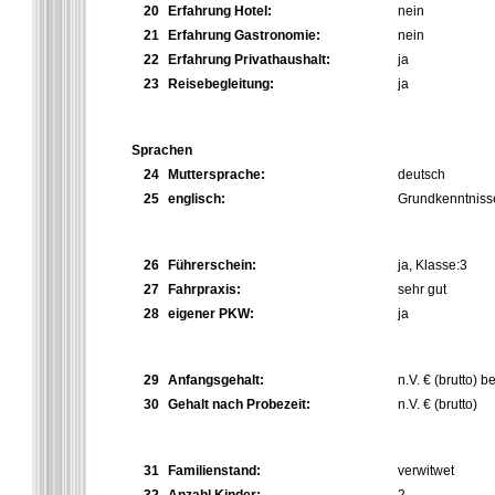
20
Erfahrung Hotel:
nein
21
Erfahrung Gastronomie:
nein
22
Erfahrung Privathaushalt:
ja
23
Reisebegleitung:
ja
Sprachen
24
Muttersprache:
deutsch
25
englisch:
Grundkenntniss
26
Führerschein:
ja, Klasse:3
27
Fahrpraxis:
sehr gut
28
eigener PKW:
ja
29
Anfangsgehalt:
n.V. € (brutto) 
30
Gehalt nach Probezeit:
n.V. € (brutto)
31
Familienstand:
verwitwet