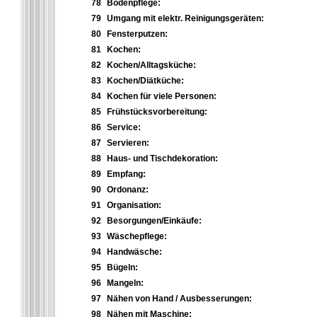
78
Bodenpflege:
79
Umgang mit elektr. Reinigungsgeräten:
80
Fensterputzen:
81
Kochen:
82
Kochen/Alltagsküche:
83
Kochen/Diätküche:
84
Kochen für viele Personen:
85
Frühstücksvorbereitung:
86
Service:
87
Servieren:
88
Haus- und Tischdekoration:
89
Empfang:
90
Ordonanz:
91
Organisation:
92
Besorgungen/Einkäufe:
93
Wäschepflege:
94
Handwäsche:
95
Bügeln:
96
Mangeln:
97
Nähen von Hand / Ausbesserungen:
98
Nähen mit Maschine: