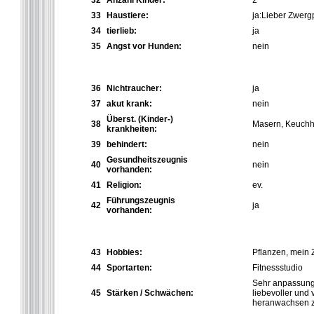
32
Anzahl Kinder:
2
33
Haustiere:
ja:Lieber Zwergp
34
tierlieb:
ja
35
Angst vor Hunden:
nein
36
Nichtraucher:
ja
37
akut krank:
nein
Überst. (Kinder-)
38
Masern, Keuchh
krankheiten:
39
behindert:
nein
Gesundheitszeugnis
40
nein
vorhanden:
41
Religion:
ev.
Führungszeugnis
42
ja
vorhanden:
43
Hobbies:
Pflanzen, mein 
44
Sportarten:
Fitnessstudio
Sehr anpassungsf
45
Stärken / Schwächen:
liebevoller und
heranwachsen zu