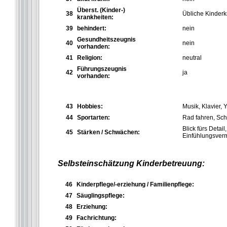
Überst. (Kinder-)
38
Übliche Kinderk
krankheiten:
39
behindert:
nein
Gesundheitszeugnis
40
nein
vorhanden:
41
Religion:
neutral
Führungszeugnis
42
ja
vorhanden:
43
Hobbies:
Musik, Klavier, 
44
Sportarten:
Rad fahren, Sc
Blick fürs Detai
45
Stärken / Schwächen:
Einfühlungsver
Selbsteinschätzung Kinderbetreuung:
46
Kinderpflege/-erziehung / Familienpflege:
47
Säuglingspflege:
48
Erziehung:
49
Fachrichtung: