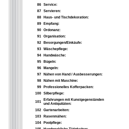
86
Service:
87
Servieren:
88
Haus- und Tischdekoration:
89
Empfang:
90
Ordonanz:
91
Organisation:
92
Besorgungen/Einkäufe:
93
Wäschepflege:
94
Handwäsche:
95
Bügeln:
96
Mangeln:
97
Nähen von Hand / Ausbesserungen:
98
Nähen mit Maschine:
99
Professionelles Kofferpacken:
100
Silberpflege:
Erfahrungen mit Kunstgegenständen
101
und Antiquitäten:
102
Gartenarbeiten:
103
Rasenmähen:
104
Poolpflege: