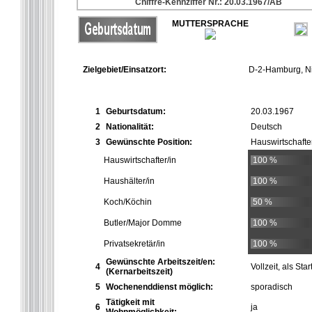
Chiffre-Kennziffer Nr.: 20.03.1967/AB
MUTTERSPRACHE
Zielgebiet/Einsatzort:
D-2-Hamburg, Ni
1
Geburtsdatum:
20.03.1967
2
Nationalität:
Deutsch
3
Gewünschte Position:
Hauswirtschafter
Hauswirtschafter/in
100 %
Haushälter/in
100 %
Koch/Köchin
50 %
Butler/Major Domme
100 %
Privatsekretär/in
100 %
Gewünschte Arbeitszeit/en:
4
Vollzeit, als S
(Kernarbeitszeit)
5
Wochenenddienst möglich:
sporadisch
Tätigkeit mit
6
ja