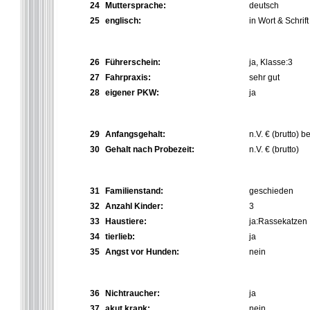
24
Muttersprache:
deutsch
25
englisch:
in Wort & Schrift
26
Führerschein:
ja, Klasse:3
27
Fahrpraxis:
sehr gut
28
eigener PKW:
ja
29
Anfangsgehalt:
n.V. € (brutto) 
30
Gehalt nach Probezeit:
n.V. € (brutto)
31
Familienstand:
geschieden
32
Anzahl Kinder:
3
33
Haustiere:
ja:Rassekatzen
34
tierlieb:
ja
35
Angst vor Hunden:
nein
36
Nichtraucher:
ja
37
akut krank:
nein