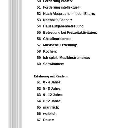
50
Förderung kreativ:
51
Förderung intellektuell:
52
Nach Absprache mit den Eltern:
53
Nachhilfe/Fächer:
54
Hausaufgabenbetreuung:
55
Betreuung bei Freizeitaktivitäten:
56
Chauffeurdienste:
57
Musische Erziehung:
58
Kochen:
59
Ich spiele Musikinstrumente:
60
Schwimmen:
Erfahrung mit Kindern
61
0 - 4 Jahre:
62
5 - 8 Jahre:
63
9 - 12 Jahre:
64
> 12 Jahre:
65
männlich:
66
weiblich:
67
Dauer: