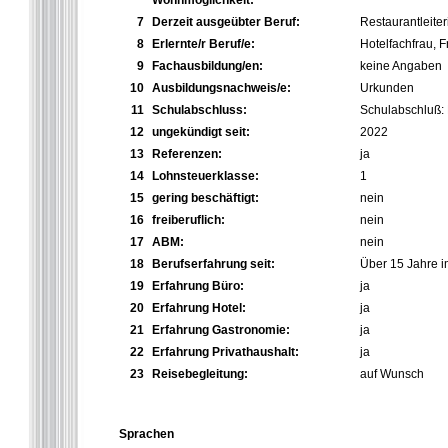
Wohnmöglichkeit:
7
Derzeit ausgeübter Beruf:
Restaurantleiter
8
Erlernte/r Beruf/e:
Hotelfachfrau, F
9
Fachausbildung/en:
keine Angaben
10
Ausbildungsnachweis/e:
Urkunden
11
Schulabschluss:
Schulabschluß: M
12
ungekündigt seit:
2022
13
Referenzen:
ja
14
Lohnsteuerklasse:
1
15
gering beschäftigt:
nein
16
freiberuflich:
nein
17
ABM:
nein
18
Berufserfahrung seit:
Über 15 Jahre i
19
Erfahrung Büro:
ja
20
Erfahrung Hotel:
ja
21
Erfahrung Gastronomie:
ja
22
Erfahrung Privathaushalt:
ja
23
Reisebegleitung:
auf Wunsch
Sprachen