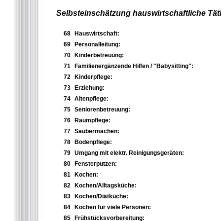
Selbsteinschätzung hauswirtschaftliche Täti
68
Hauswirtschaft:
69
Personalleitung:
70
Kinderbetreuung:
71
Familienergänzende Hilfen / "Babysitting":
72
Kinderpflege:
73
Erziehung:
74
Altenpflege:
75
Seniorenbetreuung:
76
Raumpflege:
77
Saubermachen:
78
Bodenpflege:
79
Umgang mit elektr. Reinigungsgeräten:
80
Fensterputzen:
81
Kochen:
82
Kochen/Alltagsküche:
83
Kochen/Diätküche:
84
Kochen für viele Personen:
85
Frühstücksvorbereitung: