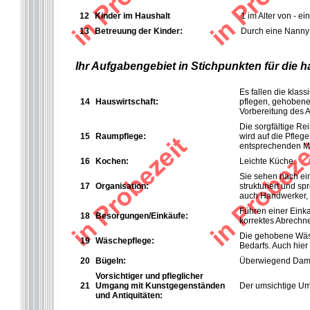
12
Kinder im Haushalt
1 im Alter von - e
13
Betreuung der Kinder:
Durch eine Nanny
Ihr Aufgabengebiet in Stichpunkten für die 
Es fallen die klas
14
Hauswirtschaft:
pflegen, gehobene 
Vorbereitung des 
Die sorgfältige R
15
Raumpflege:
wird auf die Pfleg
entsprechenden Ma
16
K
ochen:
Leichte Küche.
Sie sehen nach ein
17
Organisation:
strukturiert und s
auch Handwerker, 
Führen einer Einka
18
Besorgungen/Einkäufe:
korrektes Abrechne
Die gehobene Wäsc
19
Wäschepflege:
Bedarfs. Auch hie
20
Bügeln:
Überwiegend Damen
Vorsichtiger und pfleglicher
21
Umgang mit Kunstgegenständen
Der umsichtige Umg
und Antiquitäten: