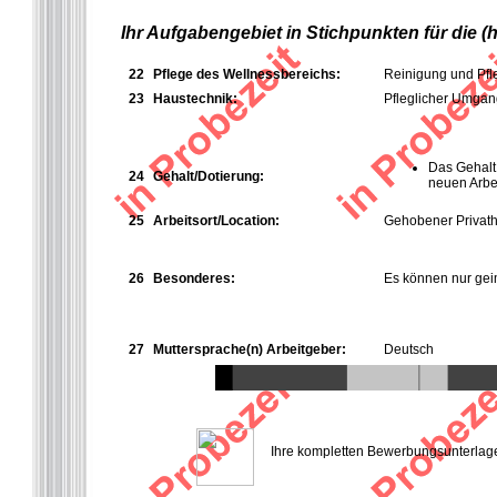
Ihr Aufgabengebiet in Stichpunkten für die 
22
Pflege des Wellnessbereichs:
Reinigung und Pfl
23
Haustechnik:
Pfleglicher Umgan
Das Gehalt
24
Gehalt/Dotierung:
neuen Arbei
25
Arbeitsort/Location:
Gehobener Privath
26
Besonderes:
Es können nur gei
27
Muttersprache(n) Arbeitgeber:
Deutsch
Ihre kompletten Bewerbungsunterlagen 