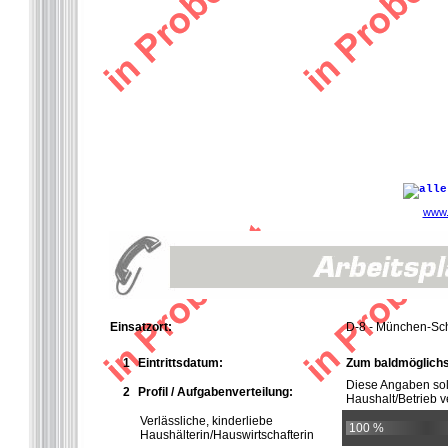
www.
Einsatzort:
D-8 - München-Sc
1
Eintrittsdatum:
Zum baldmöglichs
Diese Angaben so
2
Profil / Aufgabenverteilung:
Haushalt/Betrieb ve
Verlässliche, kinderliebe
100 %
Haushälterin/Hauswirtschafterin