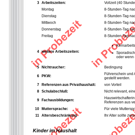
3
Arbeitszeiten:
Vollzeit
(40 Stund
Montag
8-Stunden-Tag na
Dienstag
8-Stunden-Tag na
Mittwoch
8-Stunden-Tag na
Donnerstag
8-Stunden-Tag na
Freitag
8-Stunden-Tag na
Kernarbeits
4
weitere Arbeitszeiten:
Sporadische
oder wenn e
5
Nichtraucher:
Bedingung
Führerschein und A
6
PKW:
gestellt werden.
7
Referenzen aus Privathaushalt:
von Vorteil
8
Schulabschluß:
Nicht relevant, ei
Hauswirtschafterin
9
Fachausbildungen:
Referenzen aus ve
10
Muttersprache:
Für viele Muttersp
11
Altersbeschränkung
Ihr Alter sollte z
Kinder im Haushalt